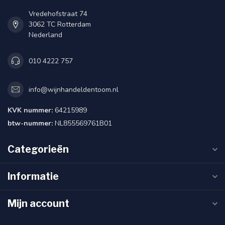
Vredehofstraat 74
3062 TC Rotterdam
Nederland
010 4222 757
info@wijnhandeldentoom.nl
KVK nummer:
64215989
btw-nummer:
NL855569761B01
Categorieën
Informatie
Mijn account