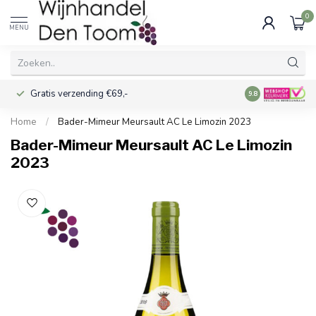
0
MENU
Gratis verzending €69,-
Voor 16:00 best
9.8
Home
/
Bader-Mimeur Meursault AC Le Limozin 2023
Bader-Mimeur Meursault AC Le Limozin
2023