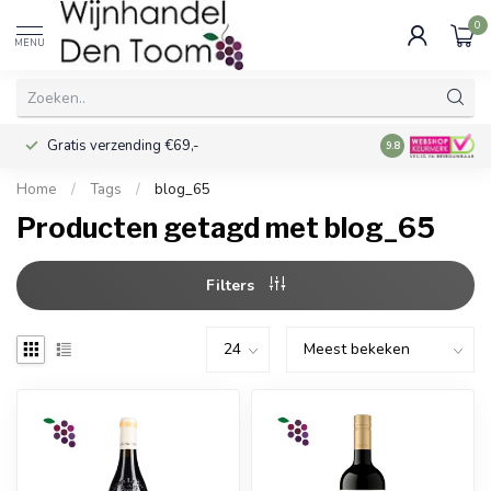
0
MENU
Gratis verzending €69,-
Voor 16:00 best
9.8
Home
/
Tags
/
blog_65
Producten getagd met blog_65
Filters