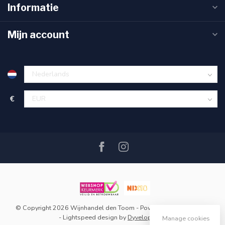
Informatie
Mijn account
€
© Copyright 2026 Wijnhandel den Toom
- Powered by
Lightspeed
-
Lightspeed design
by
Dyvelopment
Manage cookies