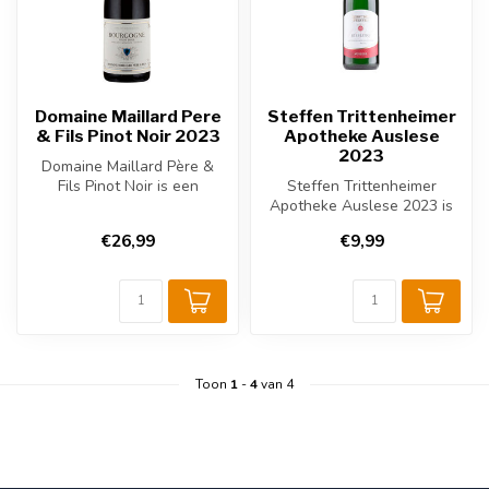
Domaine Maillard Pere
Steffen Trittenheimer
& Fils Pinot Noir 2023
Apotheke Auslese
2023
Domaine Maillard Père &
Fils Pinot Noir is een
Steffen Trittenheimer
verfijnde rode wijn uit de
Apotheke Auslese 2023 is
Bourgo...
een zoete Duitse witte wijn
€26,99
€9,99
uit d...
Toon
1
-
4
van 4