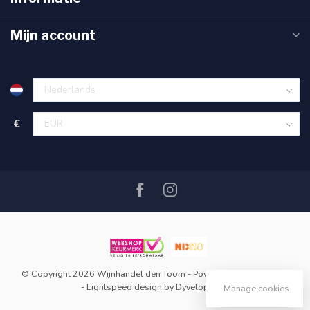
Mijn account
€
© Copyright 2026 Wijnhandel den Toom
- Powered by
Lightspeed
-
Lightspeed design
by
Dyvelopment
Manage cookies