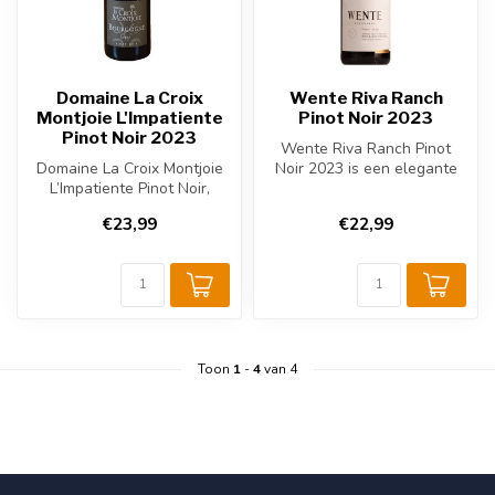
Domaine La Croix
Wente Riva Ranch
Montjoie L'Impatiente
Pinot Noir 2023
Pinot Noir 2023
Wente Riva Ranch Pinot
Domaine La Croix Montjoie
Noir 2023 is een elegante
L’Impatiente Pinot Noir,
Californische rode wijn uit
gemaakt van 100% Pinot
het...
€23,99
€22,99
Noir-d...
Toon
1
-
4
van 4