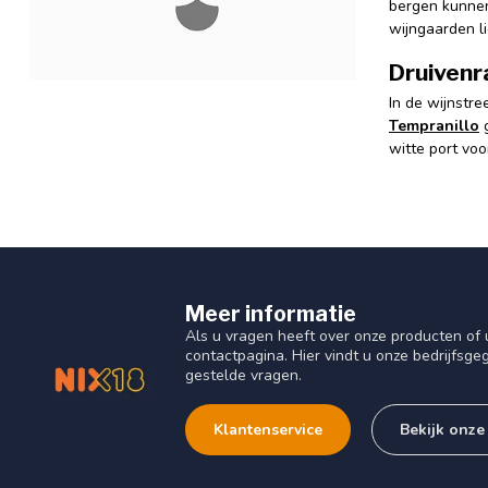
bergen kunnen
wijngaarden l
Druivenr
In de wijnstr
Tempranillo
witte port voo
Meer informatie
Als u vragen heeft over onze producten o
contactpagina. Hier vindt u onze bedrijfs
gestelde vragen.
Klantenservice
Bekijk onze