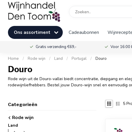
Ons assortiment
Cadeaubonnen
Wijnrecepte
Gratis verzending €69,-
Voor 16:00 
Home
/
Rode wijn
/
Land
/
Portugal
/
Douro
Douro
Rode wijn uit de Douro-vallei biedt concentratie, diepgang en ele
rodewijnliefhebbers. Bestel jouw Douro-wijn snel en eenvoudig o
5
Pro
Categorieën
Rode wijn
Land