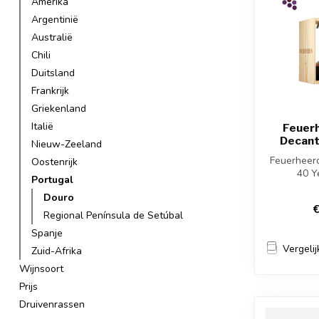
Amerika
Argentinië
Australië
Chili
Duitsland
Frankrijk
Griekenland
Italië
Feuer
Decant
Nieuw-Zeeland
Feuerheer
Oostenrijk
40 Y
Portugal
uitzonderl
Douro
Dou
€
Regional Península de Setúbal
Spanje
Vergelij
Zuid-Afrika
Wijnsoort
Prijs
Druivenrassen