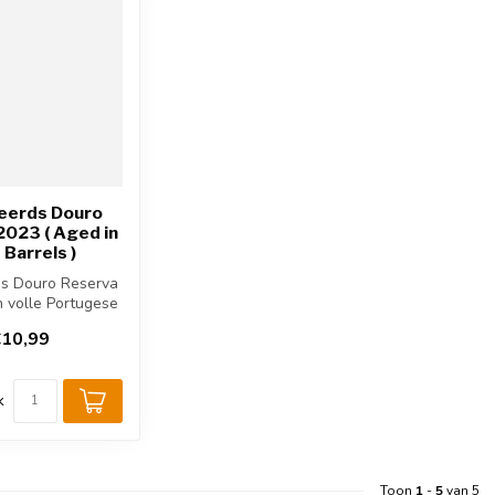
eerds Douro
2023 ( Aged in
 Barrels )
s Douro Reserva
n volle Portugese
it de Douro. Bl...
10,99
k
Toon
1
-
5
van 5