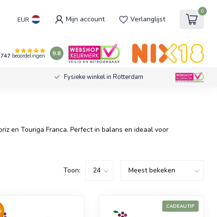
0
Mijn account
Verlanglijst
EUR
9.8
747
beoordelingen
Fysieke winkel in Rotterdam
riz en Touriga Franca. Perfect in balans en ideaal voor
Toon:
CADEAUTIP
%