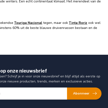
de winters. Een echt continentaal klimaat. Het merendeel van de
 bekendse
Touriga Nacional
tegen, maar ook
Tinta Roriz
ook wel
minstens 60% uit de beste blauwe druivenrassen bestaan en de
op onze nieuwsbrief
sen? Schrijf je in voor onze nieuwsbrief en blijf altijd als eerste op
onze nieuwe producten, trends, merken en exclusieve acties.
Abonneer