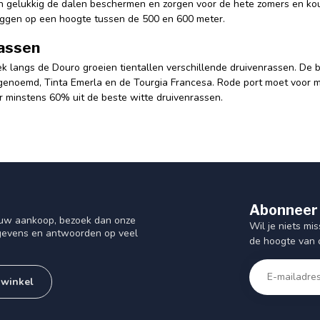
 gelukkig de dalen beschermen en zorgen voor de hete zomers en kou
iggen op een hoogte tussen de 500 en 600 meter.
assen
eek langs de Douro groeien tientallen verschillende druivenrassen. De
genoemd, Tinta Emerla en de Tourgia Francesa. Rode port moet voor 
r minstens 60% uit de beste witte druivenrassen.
Abonneer 
f uw aankoop, bezoek dan onze
Wil je niets mis
gegevens en antwoorden op veel
de hoogte van 
 winkel