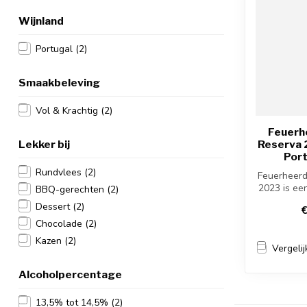
Wijnland
Portugal
(2)
Smaakbeleving
Vol & Krachtig
(2)
Feuerh
Lekker bij
Reserva 
Port
Rundvlees
(2)
Feuerheerd
2023 is ee
BBQ-gerechten
(2)
rode wijn u
Dessert
(2)
€
Chocolade
(2)
Kazen
(2)
Vergelij
Alcoholpercentage
13,5% tot 14,5%
(2)