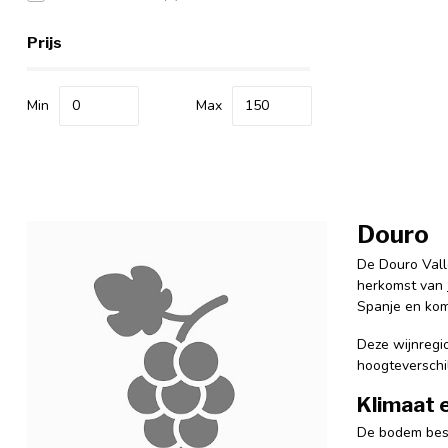
Prijs
Min
Max
Douro
De Douro Vall
herkomst van
Spanje en kom
Deze wijnregio
hoogteverschil
Klimaat 
De bodem besta