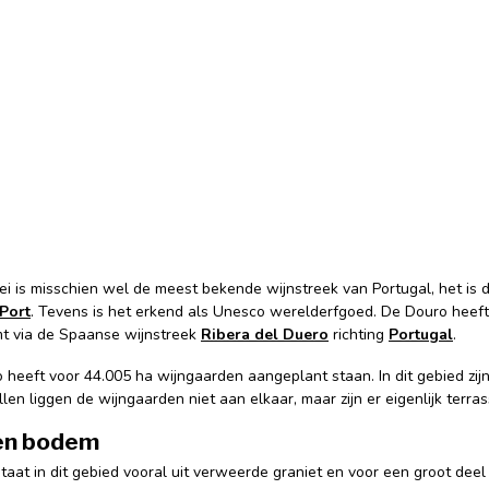
ei is misschien wel de meest bekende wijnstreek van Portugal, het is
Port
. Tevens is het erkend als Unesco werelderfgoed. De Douro heeft z
t via de Spaanse wijnstreek
Ribera del Duero
richting
Portugal
.
 heeft voor 44.005 ha wijngaarden aangeplant staan. In dit gebied zij
len liggen de wijngaarden niet aan elkaar, maar zijn er eigenlijk terr
en bodem
at in dit gebied vooral uit verweerde graniet en voor een groot deel o