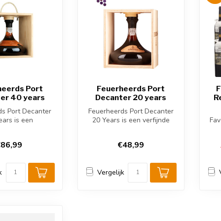
heerds Port
Feuerheerds Port
F
er 40 years
Decanter 20 years
R
ds Port Decanter
Feuerheerds Port Decanter
ears is een
20 Years is een verfijnde
Fav
ijke Port uit de
versterkte wijn uit de
ro, Port...
Douro...
86,99
€48,99
k
Vergelijk