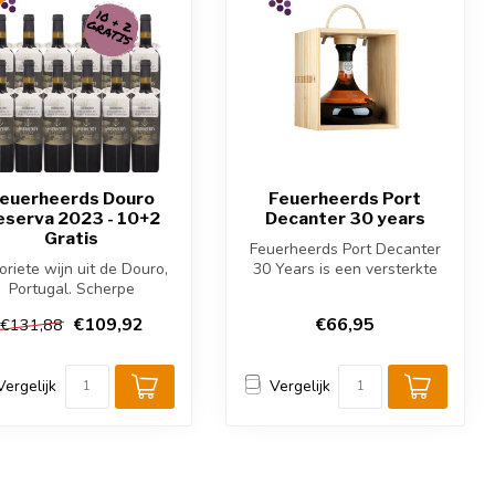
euerheerds Douro
Feuerheerds Port
eserva 2023 - 10+2
Decanter 30 years
Gratis
Feuerheerds Port Decanter
oriete wijn uit de Douro,
30 Years is een versterkte
Portugal. Scherpe
wijn uit de Douro, Portugal...
aanbieding 12=10!
€109,92
€66,95
€131,88
Vergelijk
Vergelijk