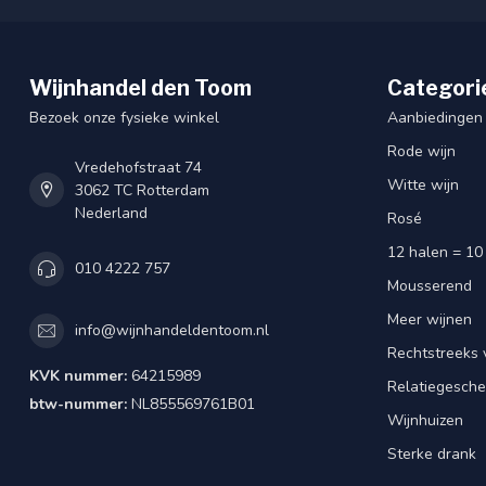
Wijnhandel den Toom
Categori
Bezoek onze fysieke winkel
Aanbiedingen
Rode wijn
Vredehofstraat 74
Witte wijn
3062 TC Rotterdam
Nederland
Rosé
12 halen = 10
010 4222 757
Mousserend
Meer wijnen
info@wijnhandeldentoom.nl
Rechtstreeks 
KVK nummer:
64215989
Relatiegesch
btw-nummer:
NL855569761B01
Wijnhuizen
Sterke drank