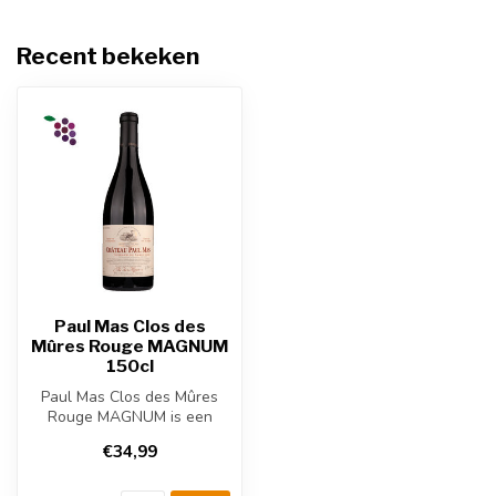
Recent bekeken
Paul Mas Clos des
Mûres Rouge MAGNUM
150cl
Paul Mas Clos des Mûres
Rouge MAGNUM is een
krachtige Franse rode wijn
€34,99
uit de La...