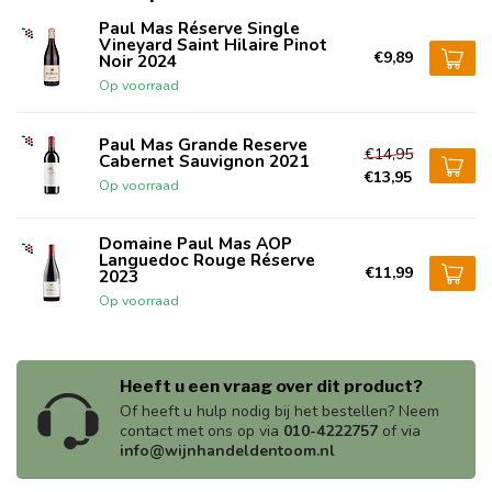
Paul Mas Réserve Single
Vineyard Saint Hilaire Pinot
€9,89
Noir 2024
Op voorraad
Paul Mas Grande Reserve
€14,95
Cabernet Sauvignon 2021
€13,95
Op voorraad
Domaine Paul Mas AOP
Languedoc Rouge Réserve
€11,99
2023
Op voorraad
Heeft u een vraag over dit product?
Of heeft u hulp nodig bij het bestellen? Neem
contact met ons op via
010-4222757
of via
info@wijnhandeldentoom.nl