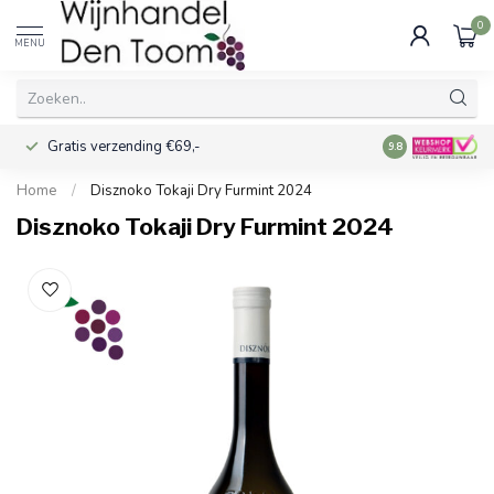
0
MENU
Gratis verzending €69,-
Voor 16:00 best
9.8
Home
/
Disznoko Tokaji Dry Furmint 2024
Disznoko Tokaji Dry Furmint 2024