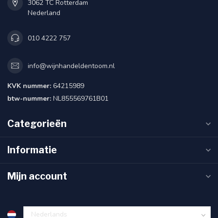
3062 TC Rotterdam
Nederland
010 4222 757
info@wijnhandeldentoom.nl
KVK nummer:
64215989
btw-nummer:
NL855569761B01
Categorieën
Informatie
Mijn account