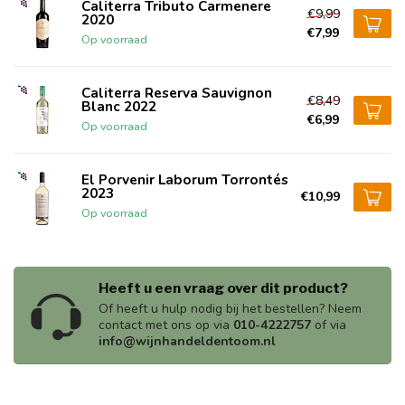
Caliterra Tributo Carmenere
€9,99
2020
€7,99
Op voorraad
Caliterra Reserva Sauvignon
€8,49
Blanc 2022
€6,99
Op voorraad
El Porvenir Laborum Torrontés
2023
€10,99
Op voorraad
Heeft u een vraag over dit product?
Of heeft u hulp nodig bij het bestellen? Neem
contact met ons op via
010-4222757
of via
info@wijnhandeldentoom.nl