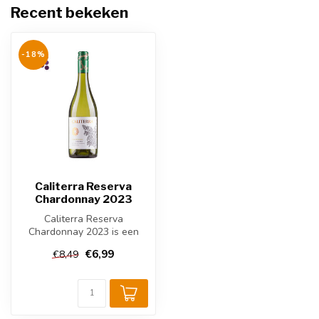
Recent bekeken
-18%
Caliterra Reserva
Chardonnay 2023
Caliterra Reserva
Chardonnay 2023 is een
elegante Chileense witte
€6,99
€8,49
wijn uit de Co...