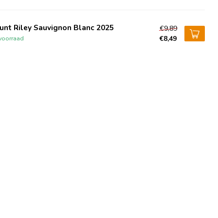
unt Riley Sauvignon Blanc 2025
€9,89
€8,49
voorraad