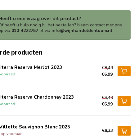
Heeft u een vraag over dit product?
Of heeft u hulp nodig bij het bestellen? Neem contact met ons
op via
010-4222757
of via
info@wijnhandeldentoom.nl
rde producten
iterra Reserva Merlot 2023
€8,49
€6,99
voorraad
iterra Reserva Chardonnay 2023
€8,49
€6,99
voorraad
Villette Sauvignon Blanc 2025
€8,33
t op voorraad