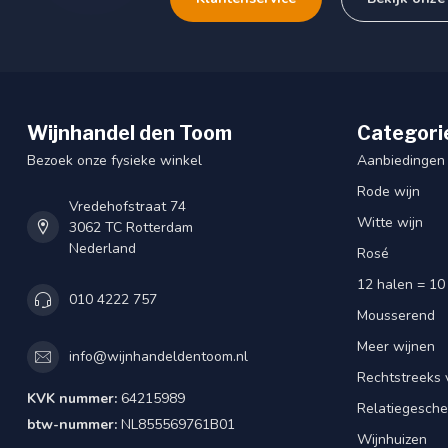
Wijnhandel den Toom
Categori
Bezoek onze fysieke winkel
Aanbiedingen
Rode wijn
Vredehofstraat 74
Witte wijn
3062 TC Rotterdam
Nederland
Rosé
12 halen = 10
010 4222 757
Mousserend
Meer wijnen
info@wijnhandeldentoom.nl
Rechtstreeks 
KVK nummer:
64215989
Relatiegesch
btw-nummer:
NL855569761B01
Wijnhuizen