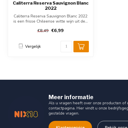
Caliterra Reserva Sauvignon Blanc
2022
Caliterra Reserva Sauvignon Blanc 2022
is een frisse Chileense witte wijn uit de...
€6,99
€8,49
Vergelijk
Meer informatie
Als u vragen heeft over onze producten o
contactpagina. Hier vindt u onze bedrijfs
gestelde vragen.
Klantenservice
Bekijk onze