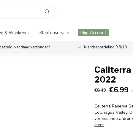
n & Wijnkennis
Klantenservice
Mijn Account
besteld, vandaag verzonden*
Klantbeoordeling 9.8/10
Caliterr
2022
€6,99
€8,49
In
Caliterra Reserva Sa
Colchagua Valley. D
verfrissende afdronk
meer
.