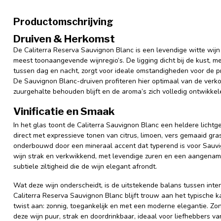
Productomschrijving
Druiven & Herkomst
De Caliterra Reserva Sauvignon Blanc is een levendige witte wijn 
meest toonaangevende wijnregio’s. De ligging dicht bij de kust, 
tussen dag en nacht, zorgt voor ideale omstandigheden voor de pr
De Sauvignon Blanc-druiven profiteren hier optimaal van de verko
zuurgehalte behouden blijft en de aroma’s zich volledig ontwikkel
Vinificatie en Smaak
In het glas toont de Caliterra Sauvignon Blanc een heldere lichtg
direct met expressieve tonen van citrus, limoen, vers gemaaid gras
onderbouwd door een mineraal accent dat typerend is voor Sauvig
wijn strak en verkwikkend, met levendige zuren en een aangename 
subtiele ziltigheid die de wijn elegant afrondt.
Wat deze wijn onderscheidt, is de uitstekende balans tussen inten
Caliterra Reserva Sauvignon Blanc blijft trouw aan het typische k
twist aan: zonnig, toegankelijk en met een moderne elegantie. Zon
deze wijn puur, strak en doordrinkbaar, ideaal voor liefhebbers v