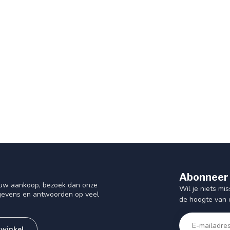
Abonneer 
f uw aankoop, bezoek dan onze
Wil je niets mis
gegevens en antwoorden op veel
de hoogte van 
 winkel