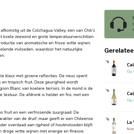
afkomstig uit de Colchagua Valley, een van Chili’s
met koele zeewind en grote temperatuurverschillen
oductie van aromatische en frisse witte wijnen.
elende invloeden, waardoor het natuurlijke
Gerelatee
en.
Cal
Op 
ele kleur met groene reflecties. De neus opent
 en tropisch fruit. Deze geurigheid wordt
non Blanc van koelere terroirs. In de mond is de
Cal
textuur. De afdronk is helder en fris, met een
Op 
s fruit en een verfrissende zuurgraad. De
arakter van de druif, maar geeft er een Chileense
La 
der overdaad aan rijpheid of houtinvloeden blijft
Nie
an droge witte wijnen met energie en finesse.