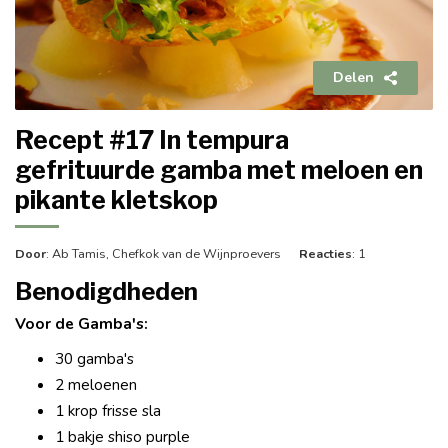
Delen
Recept #17 In tempura
gefrituurde gamba met meloen en
pikante kletskop
Door
: Ab Tamis, Chefkok van de Wijnproevers
Reacties
: 1
Benodigdheden
Voor de Gamba's:
30 gamba's
2 meloenen
1 krop frisse sla
1 bakje shiso purple