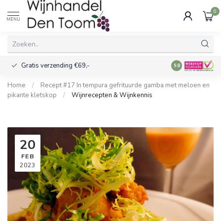
0
MENU
Gratis verzending €69,-
Voor 16:00 best
9.8
Home
/
Recept #17 In tempura gefrituurde gamba met meloen en
pikante kletskop
/
Wijnrecepten & Wijnkennis
20
FEB
2023