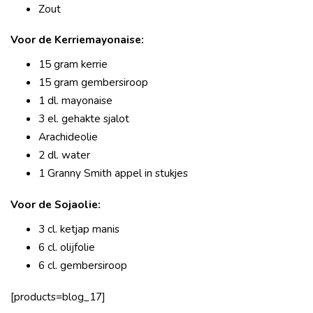
Zout
Voor de Kerriemayonaise:
15 gram kerrie
15 gram gembersiroop
1 dl. mayonaise
3 el. gehakte sjalot
Arachideolie
2 dl. water
1 Granny Smith appel in stukjes
Voor de Sojaolie:
3 cl. ketjap manis
6 cl. olijfolie
6 cl. gembersiroop
[products=blog_17]