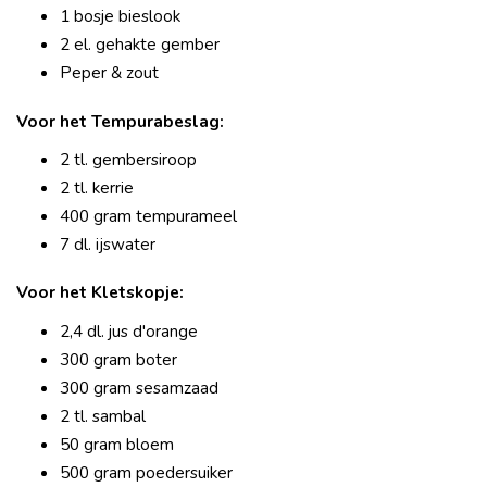
1 bosje bieslook
2 el. gehakte gember
Peper & zout
Voor het Tempurabeslag:
2 tl. gembersiroop
2 tl. kerrie
400 gram tempurameel
7 dl. ijswater
Voor het Kletskopje:
2,4 dl. jus d'orange
300 gram boter
300 gram sesamzaad
2 tl. sambal
50 gram bloem
500 gram poedersuiker