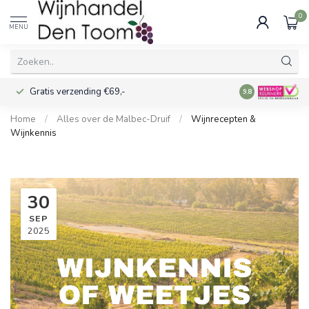
0
MENU
Gratis verzending €69,-
Voor 16:00 best
9.8
Home
/
Alles over de Malbec-Druif
/
Wijnrecepten &
Wijnkennis
30
SEP
2025