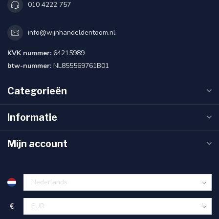
010 4222 757
info@wijnhandeldentoom.nl
KVK nummer:
64215989
btw-nummer:
NL855569761B01
Categorieën
Informatie
Mijn account
€