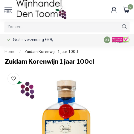
0
MENU
Gratis verzending €69,-
Voor 16:00 best
9.8
Home
/
Zuidam Korenwijn 1 jaar 100cl
Zuidam Korenwijn 1 jaar 100cl