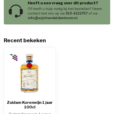
Heeft u een vraag over dit product?
Of heeft u hulp nodig bij het bestellen? Neem
contact met ons op via
010-4222757
of via
info@wijnhandeldentoom.nl
Recent bekeken
Zuidam Korenwijn 1 jaar
100cl