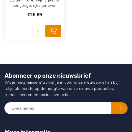
Zuidam Korenwijn 1 jaar is
een jonge, rijke jenever,
gemaakt van hoogwaardige
€26,69
gr...
Abonneer op onze nieuwsbrief
Wil je niets missen? Schrijf je in voor onze nieuwsbrief en blijf
altijd als eerste op de hoogte van onze nieuwe producten,
trends, merken en exclusieve acties.