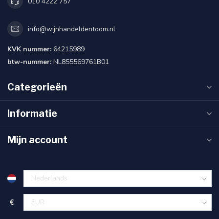
010 4222 757
info@wijnhandeldentoom.nl
KVK nummer:
64215989
btw-nummer:
NL855569761B01
Categorieën
Informatie
Mijn account
€