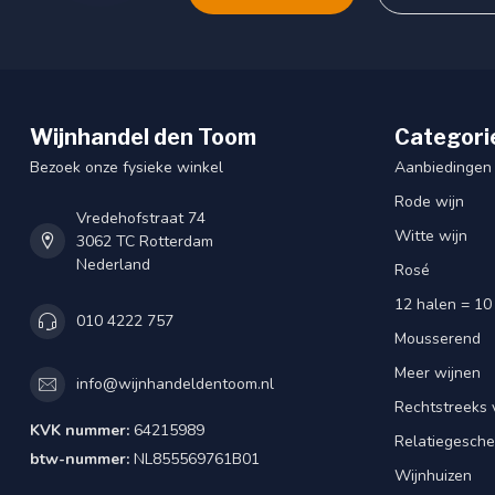
Wijnhandel den Toom
Categori
Bezoek onze fysieke winkel
Aanbiedingen
Rode wijn
Vredehofstraat 74
Witte wijn
3062 TC Rotterdam
Nederland
Rosé
12 halen = 10
010 4222 757
Mousserend
Meer wijnen
info@wijnhandeldentoom.nl
Rechtstreeks 
KVK nummer:
64215989
Relatiegesch
btw-nummer:
NL855569761B01
Wijnhuizen