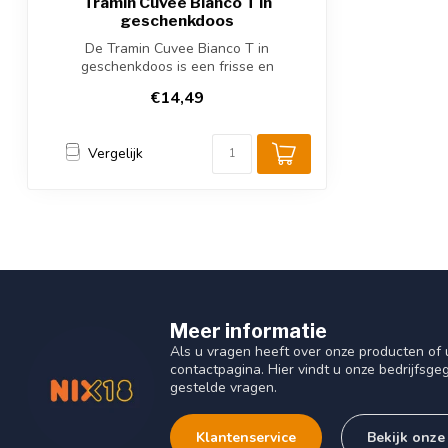
Tramin Cuvee Bianco T in
geschenkdoos
De Tramin Cuvee Bianco T in
geschenkdoos is een frisse en
aromatische wijn met t...
€14,49
Vergelijk
Meer informatie
Als u vragen heeft over onze producten o
contactpagina. Hier vindt u onze bedrijfs
gestelde vragen.
Klantenservice
Bekijk onze