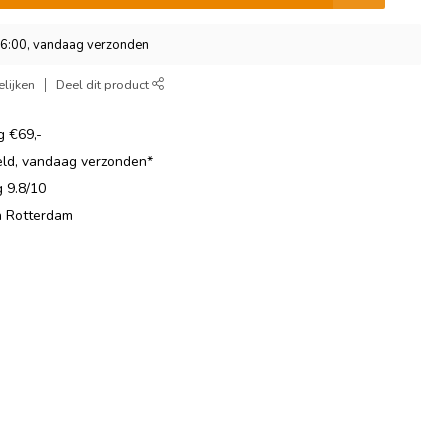
16:00, vandaag verzonden
lijken
Deel dit product
g €69,-
eld, vandaag verzonden*
 9.8/10
in Rotterdam