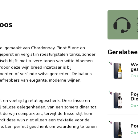
doos
ige, gemaakt van Chardonnay, Pinot Blanc en
Gerelatee
perst en vergist in roestvrijstalen tanks, zonder
tisch blijft, met zuivere tonen van witte bloemen
We
rdoor deze wijn breed inzetbaar is bij
ge
groenten of verfijnde witvisgerechten. De balans
Op 
liefhebbers van elegante, moderne wijnen.
Pog
Di
 en veelzijdig relatiegeschenk. Deze frisse en
Op 
ij talloze gelegenheden, van een zomers diner tot
e wijn complexiteit, terwijl de frisse stijl hem
t deze wijn niet alleen een traktatie voor de
Po
ie. Een perfect geschenk om waardering te tonen
Op 