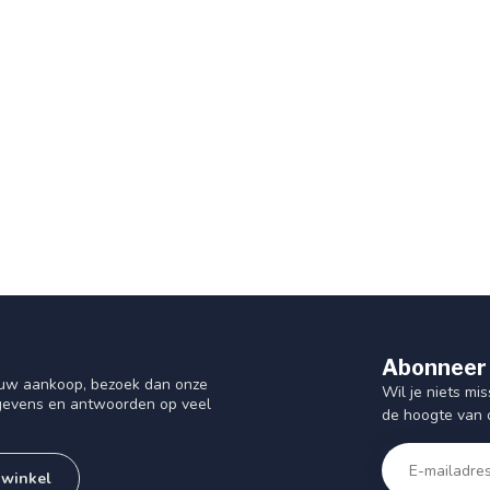
Abonneer 
f uw aankoop, bezoek dan onze
Wil je niets mis
gegevens en antwoorden op veel
de hoogte van 
 winkel