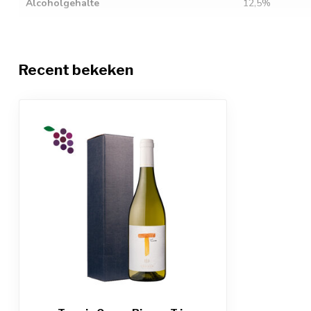
Alcoholgehalte
12,5%
Sluitingstype
Kurk
Restsuiker
1.4
Recent bekeken
Zuurgraad
6
Sulfiet allergenen