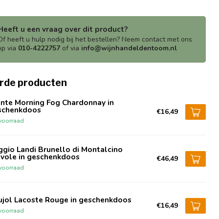
Heeft u een vraag over dit product?
Of heeft u hulp nodig bij het bestellen? Neem contact met ons
op via
010-4222757
of via
info@wijnhandeldentoom.nl
rde producten
nte Morning Fog Chardonnay in
schenkdoos
€16,49
voorraad
gio Landi Brunello di Montalcino
evole in geschenkdoos
€46,49
voorraad
ujol Lacoste Rouge in geschenkdoos
€16,49
voorraad