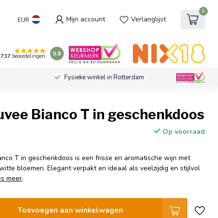
0
Mijn account
Verlanglijst
EUR
9.8
737
beoordelingen
Fysieke winkel in Rotterdam
uvee Bianco T in geschenkdoos
Op voorraad
nco T in geschenkdoos is een frisse en aromatische wijn met
itte bloemen. Elegant verpakt en ideaal als veelzijdig en stijlvol
es meer
.
Toevoegen aan winkelwagen