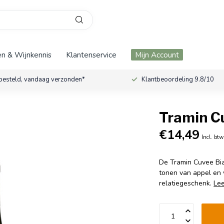
n & Wijnkennis
Klantenservice
Mijn Account
besteld, vandaag verzonden*
Klantbeoordeling 9.8/10
Tramin C
€14,49
Incl. btw
De Tramin Cuvee Bia
tonen van appel en w
relatiegeschenk.
Le