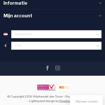
Informatie
Mijn account
€
© Copyright 2026 Wijnhandel den Toom
- Powered by
Lightspeed
-
Lightspeed design
by
Dyvelopment
Manage cookies