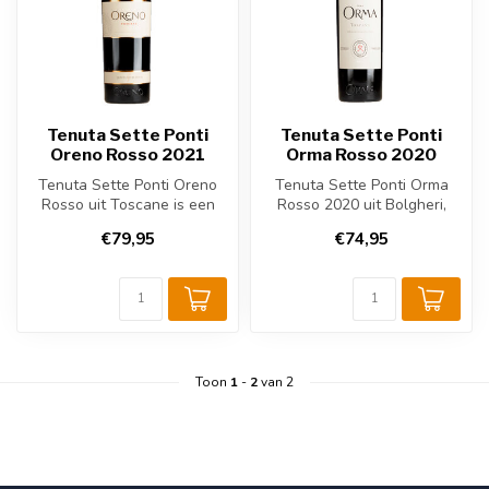
Tenuta Sette Ponti
Tenuta Sette Ponti
Oreno Rosso 2021
Orma Rosso 2020
Tenuta Sette Ponti Oreno
Tenuta Sette Ponti Orma
Rosso uit Toscane is een
Rosso 2020 uit Bolgheri,
prestigieuze Super Tuscan
Toscane is een elegante
€79,95
€74,95
van ...
blend v...
Toon
1
-
2
van 2