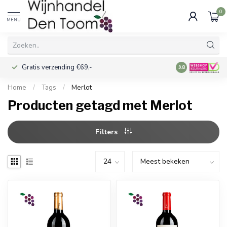
0
MENU
Gratis verzending €69,-
Voor 16:00 best
9.8
Home
/
Tags
/
Merlot
Producten getagd met Merlot
Filters