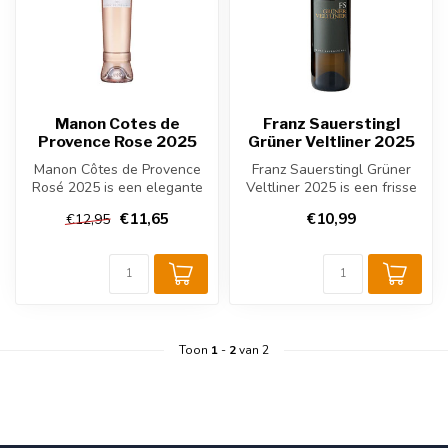
Manon Cotes de
Franz Sauerstingl
Provence Rose 2025
Grüner Veltliner 2025
Manon Côtes de Provence
Franz Sauerstingl Grüner
Rosé 2025 is een elegante
Veltliner 2025 is een frisse
Provence rosé van
Oostenrijkse witte wijn ui...
€11,65
€10,99
€12,95
Grenache, Ci...
Toon
1
-
2
van 2