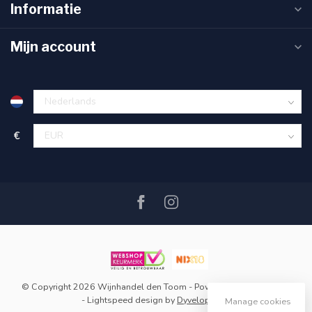
Informatie
Mijn account
€
© Copyright 2026 Wijnhandel den Toom
- Powered by
Lightspeed
-
Lightspeed design
by
Dyvelopment
Manage cookies