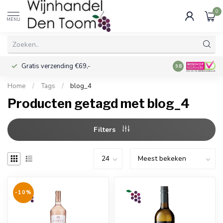
0
MENU
Gratis verzending €69,-
Voor 16:00 best
9.8
Home
/
Tags
/
blog_4
Producten getagd met blog_4
Filters
-10%