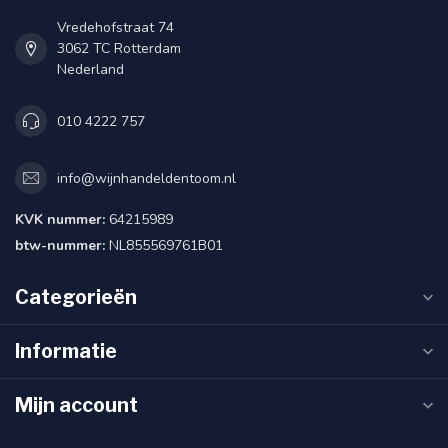
Vredehofstraat 74
3062 TC Rotterdam
Nederland
010 4222 757
info@wijnhandeldentoom.nl
KVK nummer:
64215989
btw-nummer:
NL855569761B01
Categorieën
Informatie
Mijn account