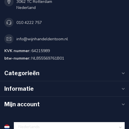
3062 TC Rotterdam
Nederland
010 4222 757
info@wijnhandeldentoom.nl
KVK nummer:
64215989
btw-nummer:
NL855569761B01
Categorieën
Informatie
Mijn account