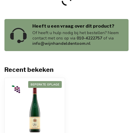
Heeft u een vraag over dit product?
Of heeft u hulp nodig bij het bestellen? Neem
contact met ons op via
010-4222757
of via
info@wijnhandeldentoom.nl
Recent bekeken
BEPERKTE OPLAGE