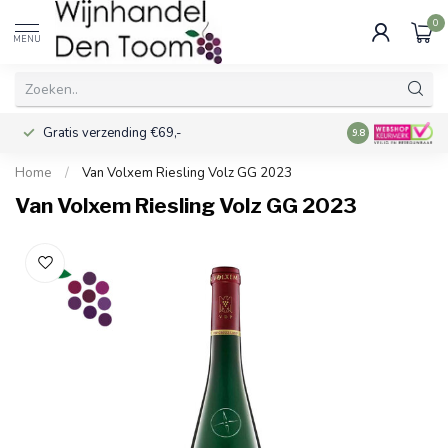
0
MENU
Gratis verzending €69,-
Voor 16:00 best
9.8
Home
/
Van Volxem Riesling Volz GG 2023
Van Volxem Riesling Volz GG 2023