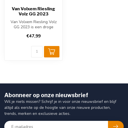
Van Volxem Riesling
Volz GG 2023
Van Volxem Riesling Volz
GG 2023 is een droge
Duitse witte wijn uit de
€47,99
Moezel, g...
Abonneer op onze nieuwsbrief
Wil je niets missen? Schrijf je in voor onze nieuwsbrief en blijf
altijd als eerste op de hoogte van onze nieuwe producten,
trends, merken en exclusieve acties.