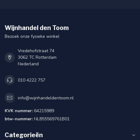
Wijnhandel den Toom
Bezoek onze fysieke winkel
Vredehofstraat 74
3062 TC Rotterdam
Nederland
010 4222 757
info@wijnhandeldentoom.nl
KVK nummer:
64215989
btw-nummer:
NL855569761B01
Categorieën