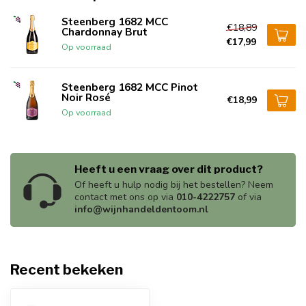
Steenberg 1682 MCC
€18,89
Chardonnay Brut
€17,99
Op voorraad
Steenberg 1682 MCC Pinot
Noir Rosé
€18,99
Op voorraad
Heeft u een vraag over dit product?
Of heeft u hulp nodig bij het bestellen? Neem
contact met ons op via
010-4222757
of via
info@wijnhandeldentoom.nl
Recent bekeken