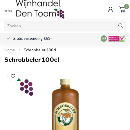
0
MENU
Gratis verzending €69,-
Voor 16:00 best
9.8
Home
/
Schrobbeler 100cl
Schrobbeler 100cl