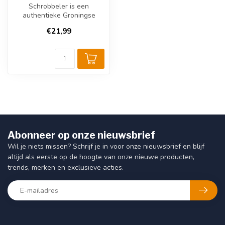
Schrobbeler is een
authentieke Groningse
kruidenlikeur, bekend om
€21,99
zijn rijke, kr...
Abonneer op onze nieuwsbrief
Wil je niets missen? Schrijf je in voor onze nieuwsbrief en blijf
altijd als eerste op de hoogte van onze nieuwe producten,
trends, merken en exclusieve acties.