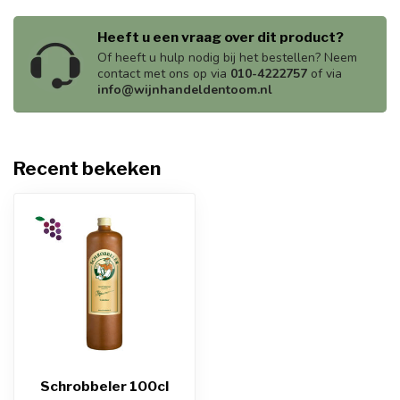
Heeft u een vraag over dit product?
Of heeft u hulp nodig bij het bestellen? Neem
contact met ons op via
010-4222757
of via
info@wijnhandeldentoom.nl
Recent bekeken
Schrobbeler 100cl