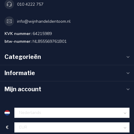
010 4222 757
info@wijnhandeldentoom.nl
KVK nummer:
64215989
btw-nummer:
NL855569761B01
Categorieën
Informatie
Mijn account
€