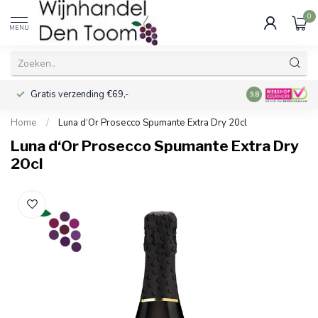
0
MENU
Gratis verzending €69,-
Voor 16:00 best
9.8
Home
/
Luna d‘Or Prosecco Spumante Extra Dry 20cl
Luna d‘Or Prosecco Spumante Extra Dry
20cl