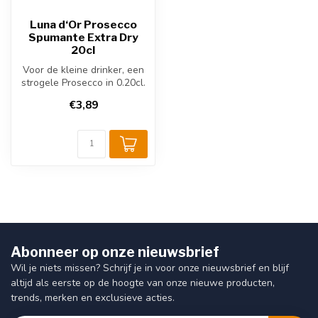
Luna d‘Or Prosecco
Spumante Extra Dry
20cl
Voor de kleine drinker, een
strogele Prosecco in 0.20cl.
Perfect voor bij uw vis...
€3,89
Abonneer op onze nieuwsbrief
Wil je niets missen? Schrijf je in voor onze nieuwsbrief en blijf
altijd als eerste op de hoogte van onze nieuwe producten,
trends, merken en exclusieve acties.