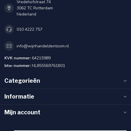
Vredehofstraat 74
3062 TC Rotterdam
Nederland
010 4222 757
info@wijnhandeldentoom.nl
KVK nummer:
64215989
btw-nummer:
NL855569761B01
Categorieën
Informatie
Mijn account