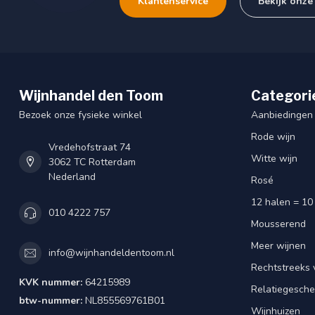
Klantenservice
Bekijk onze
Wijnhandel den Toom
Categori
Bezoek onze fysieke winkel
Aanbiedingen
Rode wijn
Vredehofstraat 74
Witte wijn
3062 TC Rotterdam
Nederland
Rosé
12 halen = 10
010 4222 757
Mousserend
Meer wijnen
info@wijnhandeldentoom.nl
Rechtstreeks 
KVK nummer:
64215989
Relatiegesch
btw-nummer:
NL855569761B01
Wijnhuizen