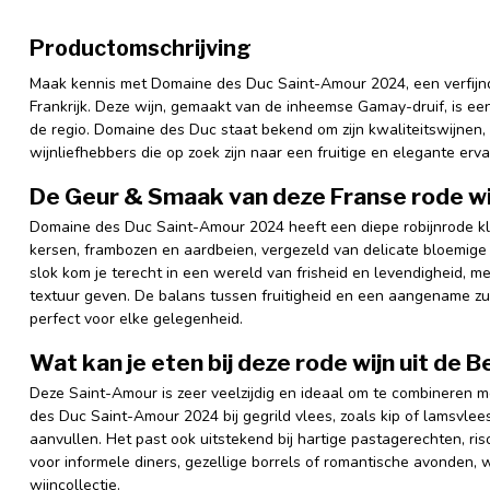
Productomschrijving
Maak kennis met Domaine des Duc Saint-Amour 2024, een verfijnde
Frankrijk. Deze wijn, gemaakt van de inheemse Gamay-druif, is een
de regio. Domaine des Duc staat bekend om zijn kwaliteitswijnen,
wijnliefhebbers die op zoek zijn naar een fruitige en elegante erva
De Geur & Smaak van deze Franse rode w
Domaine des Duc Saint-Amour 2024 heeft een diepe robijnrode kle
kersen, frambozen en aardbeien, vergezeld van delicate bloemige t
slok kom je terecht in een wereld van frisheid en levendigheid, me
textuur geven. De balans tussen fruitigheid en een aangename zu
perfect voor elke gelegenheid.
Wat kan je eten bij deze rode wijn uit de B
Deze Saint-Amour is zeer veelzijdig en ideaal om te combineren 
des Duc Saint-Amour 2024 bij gegrild vlees, zoals kip of lamsvlee
aanvullen. Het past ook uitstekend bij hartige pastagerechten, risot
voor informele diners, gezellige borrels of romantische avonden, 
wijncollectie.