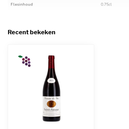
Flesinhoud
0.75cl
Alcoholgehalte
13.5%
Sluitingstype
Kurk
Recent bekeken
Restsuiker
-
Zuurgraad
-
Sulfiet allergenen