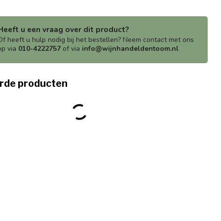
Heeft u een vraag over dit product?
Of heeft u hulp nodig bij het bestellen? Neem contact met ons
op via
010-4222757
of via
info@wijnhandeldentoom.nl
rde producten