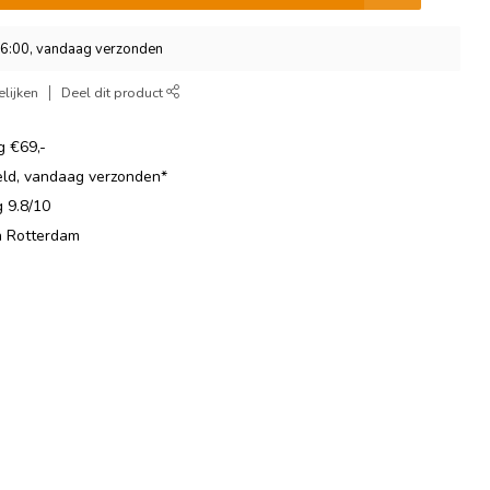
16:00, vandaag verzonden
lijken
Deel dit product
g €69,-
eld, vandaag verzonden*
 9.8/10
in Rotterdam