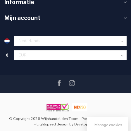
Informatie
Mijn account
€
© Copyright 2026 Wijnhandel den Toom
- Powered by
Lightspeed
-
Lightspeed design
by
Dyvelopment
Manage cookies