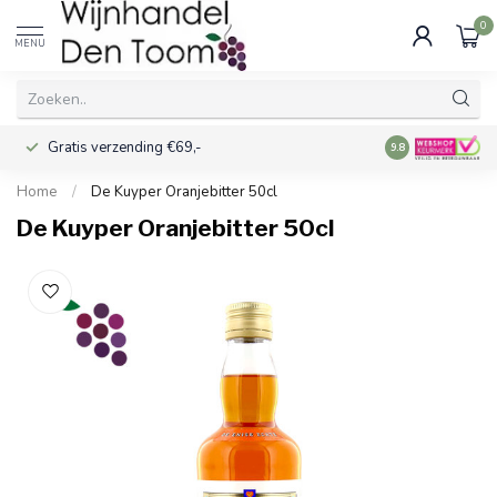
0
MENU
Gratis verzending €69,-
Voor 16:00 best
9.8
Home
/
De Kuyper Oranjebitter 50cl
De Kuyper Oranjebitter 50cl