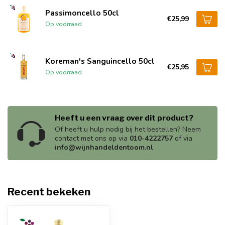
Passimoncello 50cl
€25,99
Op voorraad
Koreman's Sanguincello 50cl
€25,95
Op voorraad
Heeft u een vraag over dit product?
Of heeft u hulp nodig bij het bestellen? Neem
contact met ons op via
010-4222757
of via
info@wijnhandeldentoom.nl
Recent bekeken