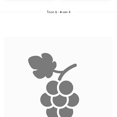
Toon
1
-
4
van 4