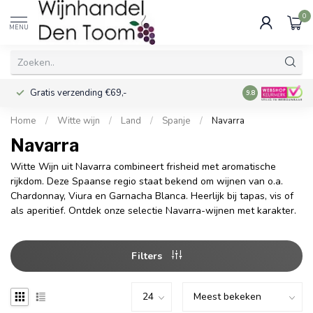
0
MENU
Gratis verzending €69,-
Voor 16:00 best
9.8
Home
/
Witte wijn
/
Land
/
Spanje
/
Navarra
Navarra
Witte Wijn uit Navarra combineert frisheid met aromatische
rijkdom. Deze Spaanse regio staat bekend om wijnen van o.a.
Chardonnay, Viura en Garnacha Blanca. Heerlijk bij tapas, vis of
als aperitief. Ontdek onze selectie Navarra-wijnen met karakter.
Filters