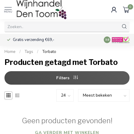
0
MENU
Gratis verzending €69,-
Voor 16:00 best
9.8
Home
/
Tags
/
Torbato
Producten getagd met Torbato
Filters
Geen producten gevonden!
GA VERDER MET WINKELEN