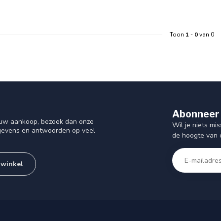
Toon
1
-
0
van 0
Abonneer 
f uw aankoop, bezoek dan onze
Wil je niets mis
gegevens en antwoorden op veel
de hoogte van 
 winkel