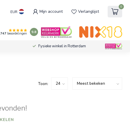
0
Mijn account
Verlanglijst
EUR
9.8
747
beoordelingen
Fysieke winkel in Rotterdam
Toon:
evonden!
KELEN