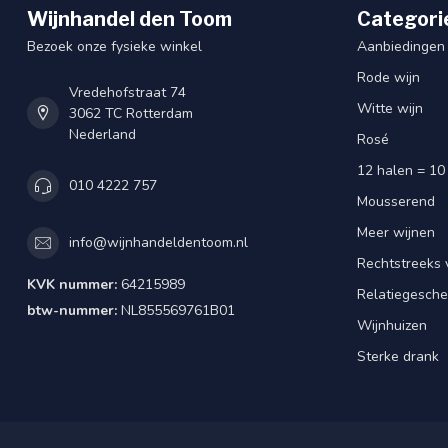
Wijnhandel den Toom
Categori
Bezoek onze fysieke winkel
Aanbiedingen
Rode wijn
Vredehofstraat 74
Witte wijn
3062 TC Rotterdam
Nederland
Rosé
12 halen = 10
010 4222 757
Mousserend
Meer wijnen
info@wijnhandeldentoom.nl
Rechtstreeks 
KVK nummer:
64215989
Relatiegesch
btw-nummer:
NL855569761B01
Wijnhuizen
Sterke drank