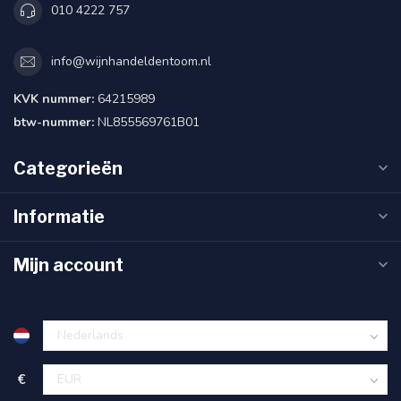
010 4222 757
info@wijnhandeldentoom.nl
KVK nummer:
64215989
btw-nummer:
NL855569761B01
Categorieën
Informatie
Mijn account
€