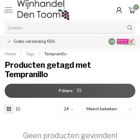
0
MENU
Gratis verzending €69,-
Voor 16:00 best
9.8
Home
/
Tags
/
Tempranillo
Producten getagd met
Tempranillo
Filters
Geen producten gevonden!