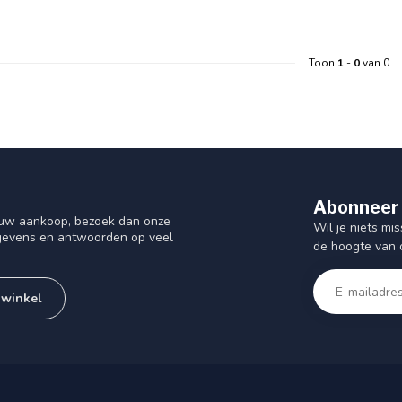
Toon
1
-
0
van 0
Abonneer 
f uw aankoop, bezoek dan onze
Wil je niets mis
gegevens en antwoorden op veel
de hoogte van 
 winkel