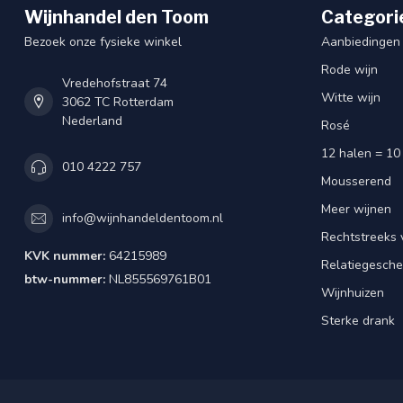
Wijnhandel den Toom
Categori
Bezoek onze fysieke winkel
Aanbiedingen
Rode wijn
Vredehofstraat 74
Witte wijn
3062 TC Rotterdam
Nederland
Rosé
12 halen = 10
010 4222 757
Mousserend
Meer wijnen
info@wijnhandeldentoom.nl
Rechtstreeks 
KVK nummer:
64215989
Relatiegesch
btw-nummer:
NL855569761B01
Wijnhuizen
Sterke drank