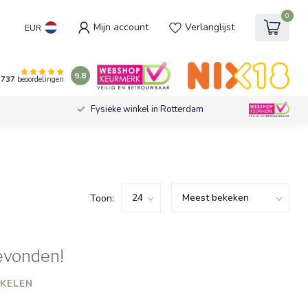
0
Mijn account
Verlanglijst
EUR
9.8
737
beoordelingen
Fysieke winkel in Rotterdam
Toon:
evonden!
KELEN