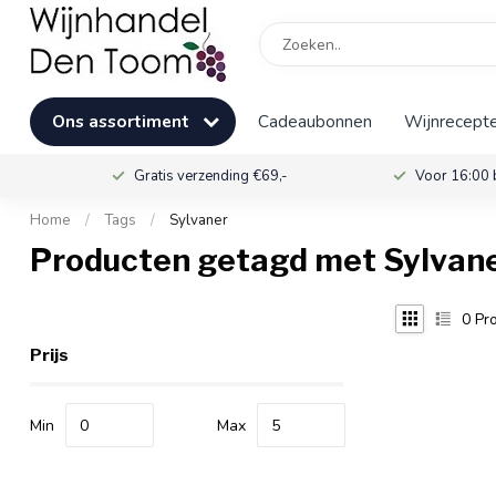
Ons assortiment
Cadeaubonnen
Wijnrecepte
Gratis verzending €69,-
Voor 16:00 
Home
/
Tags
/
Sylvaner
Producten getagd met Sylvan
0
Pro
Prijs
Min
Max