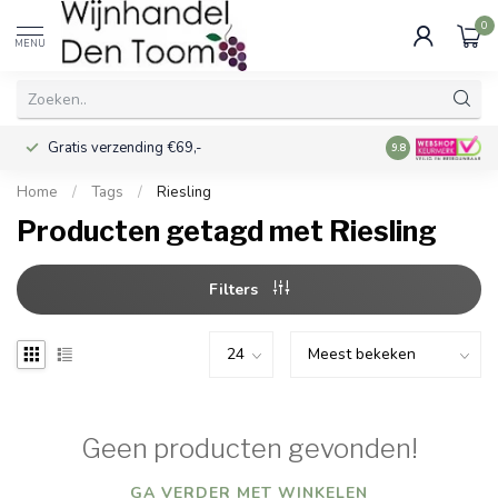
0
MENU
Gratis verzending €69,-
Voor 16:00 best
9.8
Home
/
Tags
/
Riesling
Producten getagd met Riesling
Filters
Geen producten gevonden!
GA VERDER MET WINKELEN