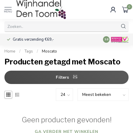
0
MENU
Gratis verzending €69,-
Voor 16:00 best
9.8
Home
/
Tags
/
Moscato
Producten getagd met Moscato
Filters
Geen producten gevonden!
GA VERDER MET WINKELEN