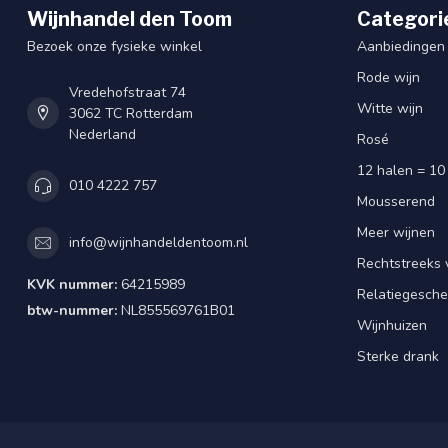
Wijnhandel den Toom
Categori
Bezoek onze fysieke winkel
Aanbiedingen
Rode wijn
Vredehofstraat 74
Witte wijn
3062 TC Rotterdam
Nederland
Rosé
12 halen = 10
010 4222 757
Mousserend
Meer wijnen
info@wijnhandeldentoom.nl
Rechtstreeks 
KVK nummer:
64215989
Relatiegesch
btw-nummer:
NL855569761B01
Wijnhuizen
Sterke drank