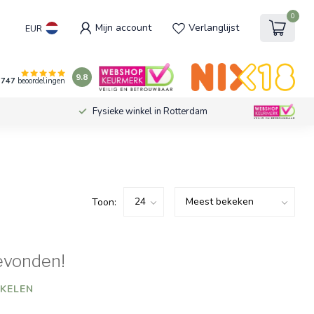
0
Mijn account
Verlanglijst
EUR
9.8
747
beoordelingen
Fysieke winkel in Rotterdam
Toon:
evonden!
KELEN