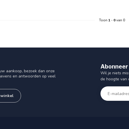
Toon
1
-
0
van 0
Abonneer 
f uw aankoop, bezoek dan onze
Wil je niets mis
gegevens en antwoorden op veel
de hoogte van 
 winkel