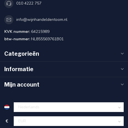
010 4222 757
info@wijnhandeldentoom.nl
KVK nummer:
64215989
btw-nummer:
NL855569761B01
Categorieën
Informatie
Mijn account
€