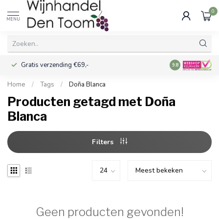
0
MENU
Gratis verzending €69,-
Voor 16:00 best
9.8
Home
/
Tags
/
Doña Blanca
Producten getagd met Doña
Blanca
Filters
Geen producten gevonden!