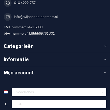
010 4222 757
info@wijnhandeldentoom.nl
KVK nummer:
64215989
btw-nummer:
NL855569761B01
Categorieën
Informatie
Mijn account
€