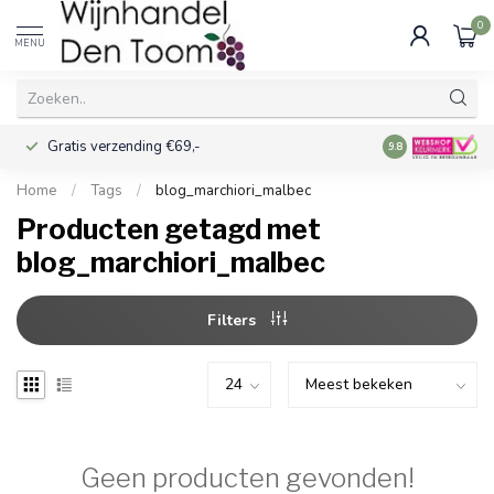
0
MENU
Gratis verzending €69,-
Voor 16:00 best
9.8
Home
/
Tags
/
blog_marchiori_malbec
Producten getagd met
blog_marchiori_malbec
Filters
Geen producten gevonden!