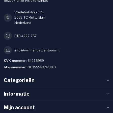
Bezoek onze fysieke winkel
Vredehofstraat 74
3062 TC Rotterdam
Nederland
010 4222 757
info@wijnhandeldentoom.nl
KVK nummer:
64215989
btw-nummer:
NL855569761B01
Categorieën
Informatie
Mijn account