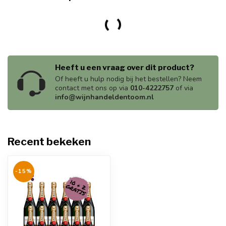
Heeft u een vraag over dit product?
Of heeft u hulp nodig bij het bestellen? Neem
contact met ons op via
010-4222757
of via
info@wijnhandeldentoom.nl
Recent bekeken
-15%