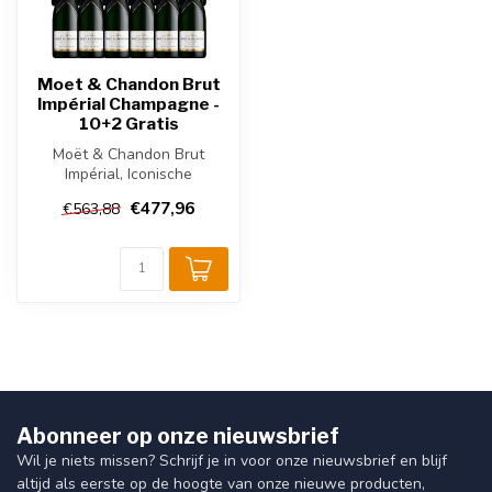
Moet & Chandon Brut
Impérial Champagne -
10+2 Gratis
Moët & Chandon Brut
Impérial, Iconische
Champagne met een blend
€477,96
€563,88
van Pinot Noir, ...
Abonneer op onze nieuwsbrief
Wil je niets missen? Schrijf je in voor onze nieuwsbrief en blijf
altijd als eerste op de hoogte van onze nieuwe producten,