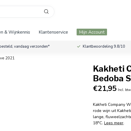
n & Wijnkennis
Klantenservice
Mijn Account
besteld, vandaag verzonden*
Klantbeoordeling 9.8/10
rve 2021
Kakheti 
Bedoba S
€21,95
Incl. btw
Kakheti Company Wi
rode wijn uit Kakhet
lange, fluweelzachte
18°C.
Lees meer
.