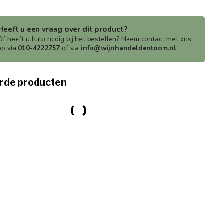
Heeft u een vraag over dit product?
Of heeft u hulp nodig bij het bestellen? Neem contact met ons
op via
010-4222757
of via
info@wijnhandeldentoom.nl
rde producten