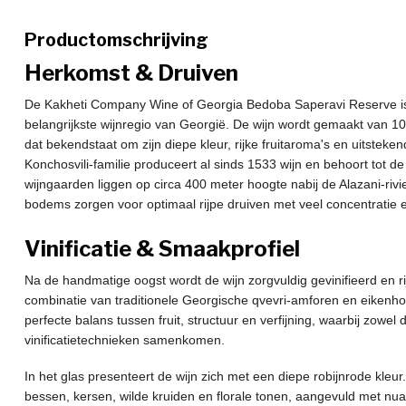
Productomschrijving
Herkomst & Druiven
De Kakheti Company Wine of Georgia Bedoba Saperavi Reserve is e
belangrijkste wijnregio van Georgië. De wijn wordt gemaakt van
dat bekendstaat om zijn diepe kleur, rijke fruitaroma's en uitstek
Konchosvili-familie produceert al sinds 1533 wijn en behoort tot de
wijngaarden liggen op circa 400 meter hoogte nabij de Alazani-riv
bodems zorgen voor optimaal rijpe druiven met veel concentratie e
Vinificatie & Smaakprofiel
Na de handmatige oogst wordt de wijn zorgvuldig gevinifieerd en r
combinatie van traditionele Georgische qvevri-amforen en eikenhou
perfecte balans tussen fruit, structuur en verfijning, waarbij zowe
vinificatietechnieken samenkomen.
In het glas presenteert de wijn zich met een diepe robijnrode kleu
bessen, kersen, wilde kruiden en florale tonen, aangevuld met nua