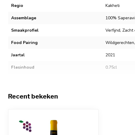
Regio
Kakheti
Assemblage
100% Saperavi
Smaakprofiel
Verfijnd, Zacht
Food Pairing
Wildgerechten,
Jaartal
2021
Flesinhoud
0.75cl
Alcoholgehalte
13.5%
Sluitingstype
Kurk
Recent bekeken
Restsuiker
-
Zuurgraad
-
Sulfiet allergenen