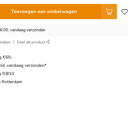
Toevoegen aan winkelwagen
16:00, vandaag verzonden
lijken
Deel dit product
g €69,-
eld, vandaag verzonden*
 9.8/10
in Rotterdam