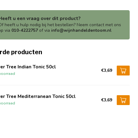
Heeft u een vraag over dit product?
Of heeft u hulp nodig bij het bestellen? Neem contact met ons
op via
010-4222757
of via
info@wijnhandeldentoom.nl
rde producten
er Tree Indian Tonic 50cl
€3,69
voorraad
er Tree Mediterranean Tonic 50cl
€3,69
voorraad