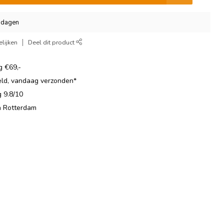
3 dagen
lijken
Deel dit product
g €69,-
eld, vandaag verzonden*
 9.8/10
in Rotterdam