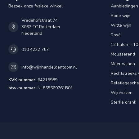
Bezoek onze fysieke winkel
Aanbiedingen
Rode wijn
Vredehofstraat 74
Witte wijn
3062 TC Rotterdam
Nederland
Rosé
12 halen = 10
010 4222 757
Mousserend
Meer wijnen
info@wijnhandeldentoom.nl
Rechtstreeks 
KVK nummer:
64215989
Relatiegesch
btw-nummer:
NL855569761B01
Wijnhuizen
Sterke drank