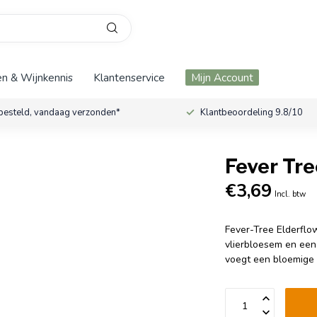
n & Wijnkennis
Klantenservice
Mijn Account
besteld, vandaag verzonden*
Klantbeoordeling 9.8/10
Fever Tre
€3,69
Incl. btw
Fever-Tree Elderflo
vlierbloesem en een 
voegt een bloemige t