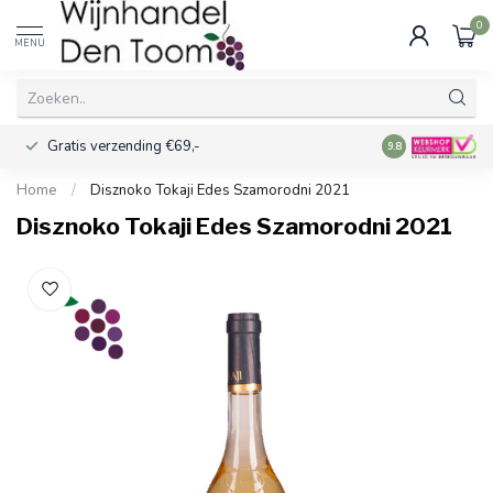
0
MENU
Gratis verzending €69,-
Voor 16:00 best
9.8
Home
/
Disznoko Tokaji Edes Szamorodni 2021
Disznoko Tokaji Edes Szamorodni 2021