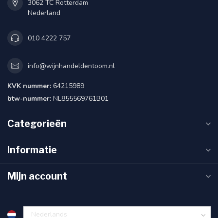
3062 TC Rotterdam
Nederland
010 4222 757
info@wijnhandeldentoom.nl
KVK nummer:
64215989
btw-nummer:
NL855569761B01
Categorieën
Informatie
Mijn account