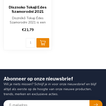
Disznoko Tokaji Edes
Szamorodni 2021
Disznókő Tokaji Édes
Szamorodni 2021 is een
zoete dessert witte wijn uit
€21,79
Tokaj, ...
Abonneer op onze nieuwsbrief
Wil je niets missen? Schrijf je in voor onze nieuwsbrief en blijf
altijd als eerste op de hoogte van onze nieuwe producten,
trends, merken en exclusieve acties.