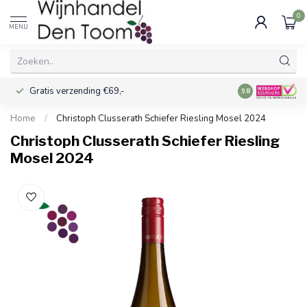
0
MENU
Gratis verzending €69,-
Voor 16:00 best
9.8
Home
/
Christoph Clusserath Schiefer Riesling Mosel 2024
Christoph Clusserath Schiefer Riesling
Mosel 2024