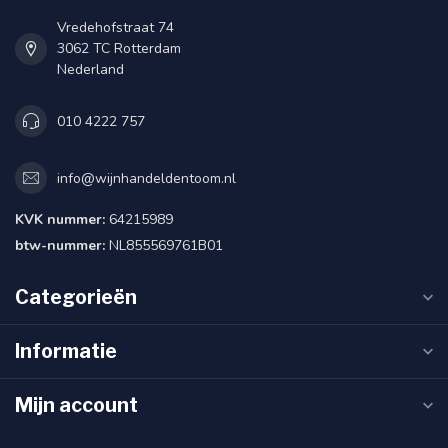
Vredehofstraat 74
3062 TC Rotterdam
Nederland
010 4222 757
info@wijnhandeldentoom.nl
KVK nummer:
64215989
btw-nummer:
NL855569761B01
Categorieën
Informatie
Mijn account