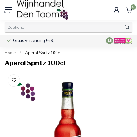
0
MENU
Gratis verzending €69,-
Voor 16:00 best
9.8
Home
/
Aperol Spritz 100cl
Aperol Spritz 100cl